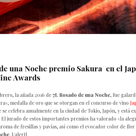
de una Noche premio Sakura en el Ja
ine Awards
ebrero, la añada 2016 de
7L Rosado de una Noche
, fue galar
ra», medalla de oro que se otorgan en el concurso de vino
Ja
e se celebra anualmente en la ciudad de Tokio, Japón, y está e
 El jurado de estos importantes premios ha valorado «la aleg
aroma de fresillas y pavías, así como el evocador color de flo
oche
. [/alert]