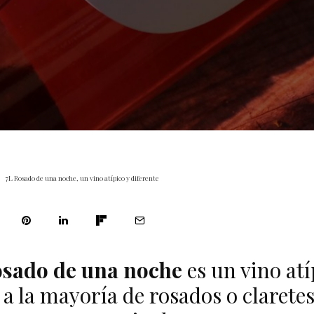
7L Rosado de una noche, un vino atípico y diferente
osado de una noche
es un vino atí
 a la mayoría de rosados o clarete