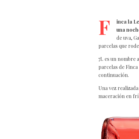
F
inca la L
una noch
de uva, G
parcelas que rodea
7L es un nombre a
parcelas de Finca 
continuación.
Una vez realizada 
maceración en frí