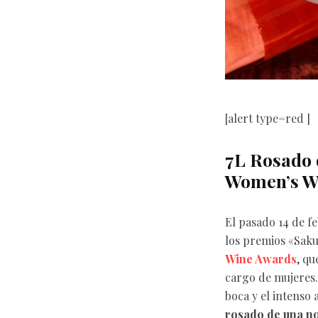
[alert type=red ]
7L Rosado 
Women’s W
El pasado 14 de f
los premios «Saku
Wine Awards
, qu
cargo de mujeres.
boca y el intenso 
rosado de una n