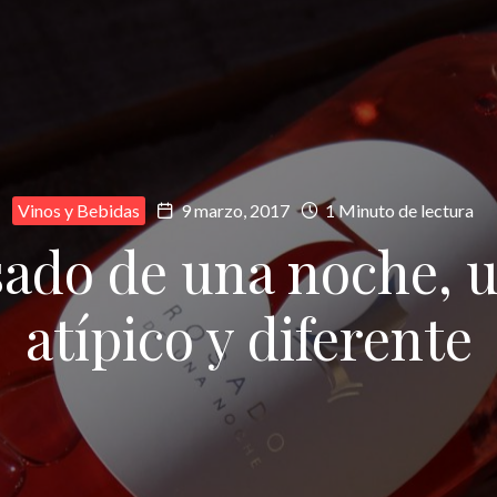
Vinos y Bebidas
9 marzo, 2017
1 Minuto de lectura
sado de una noche, u
atípico y diferente