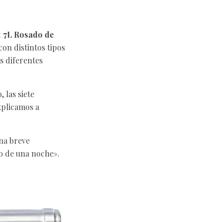
:
7L Rosado de
con distintos tipos
s diferentes
 las siete
explicamos a
una breve
o de una noche».