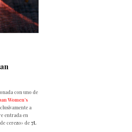
pan
donada con uno de
pan Women’s
xclusivamente a
re entrada en
r de cerezo» de
7L