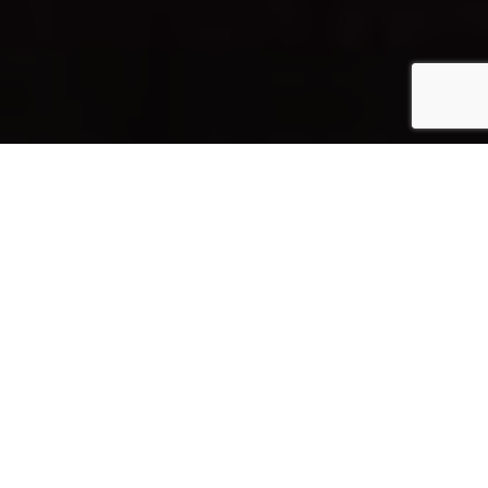
Inicio
Vinos y Bebidas
Vino Pago Valdebellón 2005, de Abadía Retuerta
Compartir