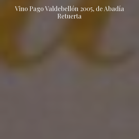
Vino Pago Valdebellón 2005, de Abadía
Retuerta