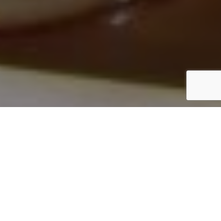
Inicio
Vinos y Bebidas
Carole Bouquet y su vino Sangue d´Oro