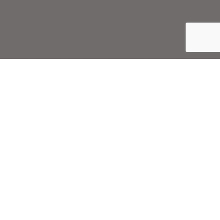
Inicio
Vinos y Bebidas
Premios Envero 2009, en Aranda de Duero
Compartir