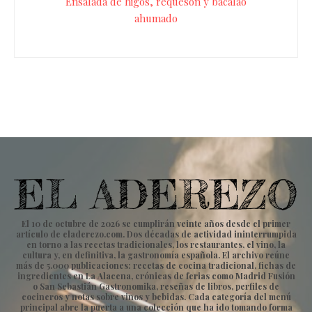
Ensalada de higos, requesón y bacalao
ahumado
El 10 de octubre de 2026 se cumplirán veinte años desde el primer
artículo de eladerezo.com. Dos décadas de actividad ininterrumpida
en torno a las recetas tradicionales, los restaurantes, el vino, la
cultura y, en definitiva, la gastronomía española. El archivo reúne
más de 5.000 publicaciones: recetas de cocina tradicional, fichas de
ingredientes en La Alacena, crónicas de ferias como Madrid Fusión
o San Sebastián Gastronomika, reseñas de libros, perfiles de
cocineros y notas sobre vinos y bebidas. Cada categoría del menú
principal abre la puerta a una colección que ha ido tomando forma