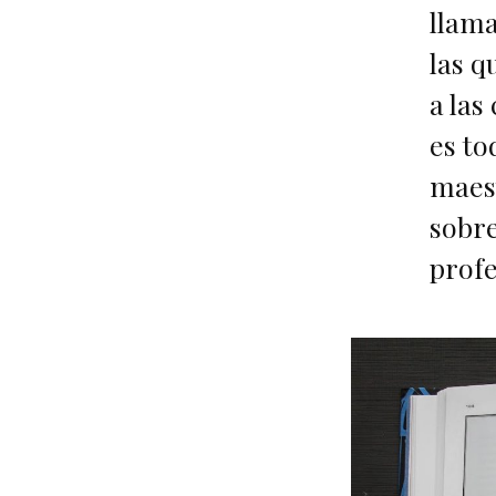
llama
las q
a las
es to
maest
sobre
profe