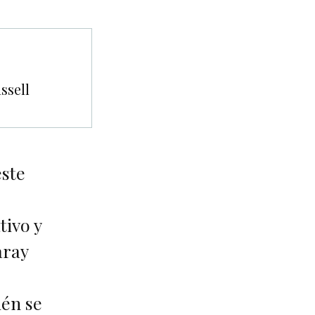
ssell
este
tivo y
aray
ién se