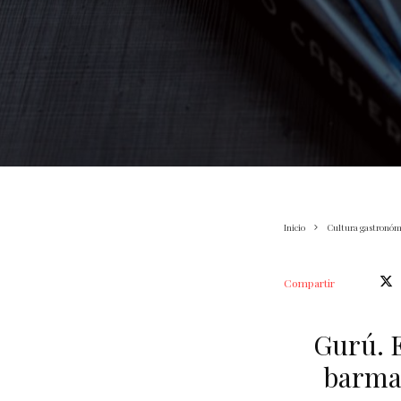
Inicio
Cultura gastronóm
Compartir
Gurú. E
barman