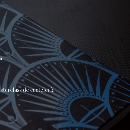
a
sterclass de coctelería