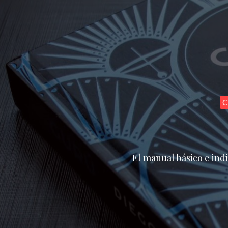
C
El manual básico e ind