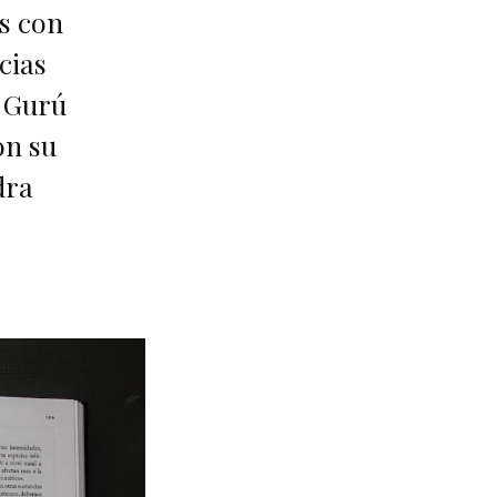
s con
cias
. Gurú
on su
dra