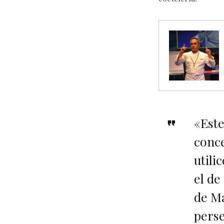
«Este
conce
utili
el de
de Ma
perse