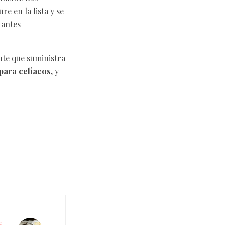
e en la lista y se
 antes
nte que suministra
 para celíacos
, y
e