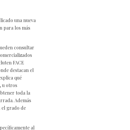
blicado una nueva
ón para los más
ueden consultar
comercializados
 gluten FACE
onde destacan el
explica qué
, u otros
btener toda la
barrada. Además
a el grado de
pecíficamente al