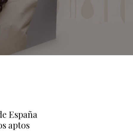
 de España
os aptos