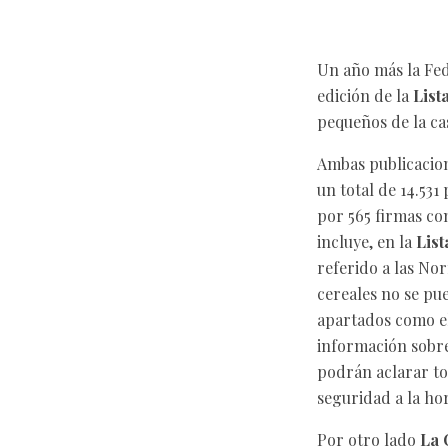
Un año más la Fed
edición de la
List
pequeños de la ca
Ambas publicacion
un total de 14.53
por 565 firmas co
incluye, en la
List
referido a las Nor
cereales no se pu
apartados como el
información sobre
podrán aclarar to
seguridad a la hor
Por otro lado
La 