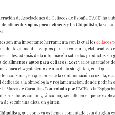
eración de Asociaciones de Celíacos de España (FACE) ha pu
a de alimentos aptos para celíacos
y
La Chiquilista
, la versi
sa.
es son una importante herramienta con la cual los
celíacos
p
1 productos alimenticios aptos para su consumo, elaborados o 
merciales, además de la información sobre los productos sin
a de alimentos aptos para celíacos, 2013
varios apartados d
mas para el seguimiento de una dieta sin gluten, en el que se 
eden consumir, en qué consiste la contaminación cruzada, etc.
 dedicado a la Simbología y reglamentación, donde podrán o
 la Marca de Garantía «
Controlado por FACE
» o la Espiga 
das sus dudas con un gráfico muy sencillo en el que se explic
a de seguir una dieta sin gluten.
Chiquilista
, que como ya os hemos comentado está dirigida es