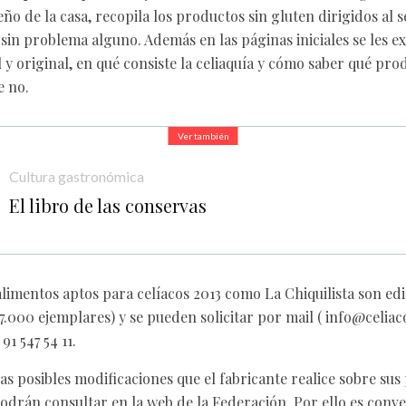
o de la casa, recopila los productos sin gluten dirigidos al se
in problema alguno. Además en las páginas iniciales se les exp
l y original, en qué consiste la celiaquía y cómo saber qué pr
e no.
Ver también
Cultura gastronómica
El libro de las conservas
 alimentos aptos para celíacos 2013 como La Chiquilista son ed
7.000 ejemplares) y se pueden solicitar por mail (
info@celiac
91 547 54 11.
las posibles modificaciones que el fabricante realice sobre sus
podrán consultar en la web de la Federación. Por ello es conve