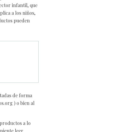
ctor infantil, que
lica a los niños,
oductos pueden
itadas de forma
os.org
) o bien al
 productos a lo
niente leer