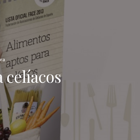
ura
 celíacos