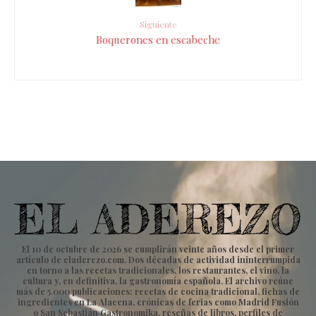
Siguiente
Boquerones en escabeche
El 10 de octubre de 2026 se cumplirán veinte años desde el primer
artículo de eladerezo.com. Dos décadas de actividad ininterrumpida
en torno a las recetas tradicionales, los restaurantes, el vino, la
cultura y, en definitiva, la gastronomía española. El archivo reúne
más de 5.000 publicaciones: recetas de cocina tradicional, fichas de
ingredientes en La Alacena, crónicas de ferias como Madrid Fusión
o San Sebastián Gastronomika, reseñas de libros, perfiles de