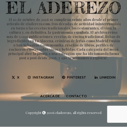
El 10 de octubre de 2026 se cumplirán veinte años desde el primer
artículo de eladerezo.com. Dos décadas de actividad ininterrumpida
en torno a las recetas tradicionales, los restaurantes, el vino, la
cultura y, en definitiva, la gastronomía española. El archivo reúne
más de 5.000 publicaciones: recetas de cocina tradicional, fichas de
ingredientes en La Alacena, crónicas de ferias como Madrid Fusión
o San Sebastián Gastronomika, reseñas de libros, perfiles de
cocineros y notas sobre vinos y bebidas. Cada categoría del menú
principal abre la puerta a una colección que ha ido tomando forma
post a post desde 2006, y que te animamos a explorar.
X
INSTAGRAM
PINTEREST
LINKEDIN
ACERCA DE
CONTACTO
Copyright
2006 eladerezo, all rights reserved