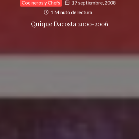
Cocineros y Chefs
17 septiembre, 2008
1 Minuto de lectura
Quique Dacosta 2000-2006