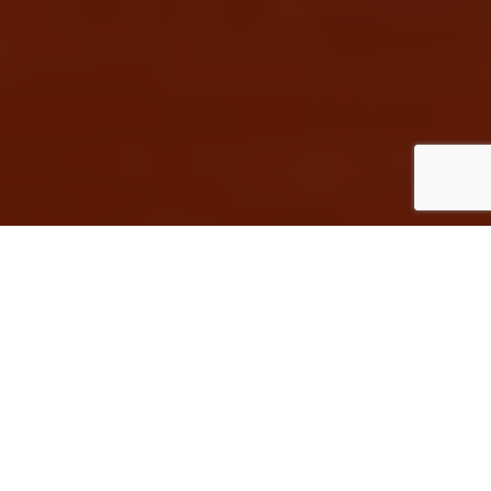
Inicio
Eventos gastronómicos
Carlos Valentí, ganador del Concurso de Pinchos y Tapas de Valladolid