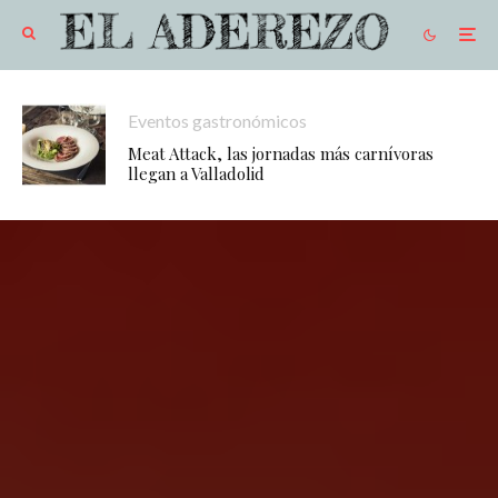
Eventos gastronómicos
Meat Attack, las jornadas más carnívoras
llegan a Valladolid