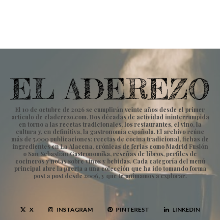
El 10 de octubre de 2026 se cumplirán veinte años desde el primer
artículo de eladerezo.com. Dos décadas de actividad ininterrumpida
en torno a las recetas tradicionales, los restaurantes, el vino, la
cultura y, en definitiva, la gastronomía española. El archivo reúne
más de 5.000 publicaciones: recetas de cocina tradicional, fichas de
ingredientes en La Alacena, crónicas de ferias como Madrid Fusión
o San Sebastián Gastronomika, reseñas de libros, perfiles de
cocineros y notas sobre vinos y bebidas. Cada categoría del menú
principal abre la puerta a una colección que ha ido tomando forma
post a post desde 2006, y que te animamos a explorar.
X
INSTAGRAM
PINTEREST
LINKEDIN