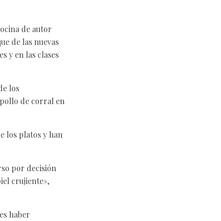
cocina de autor
que de las nuevas
s y en las clases
de los
pollo de corral en
e los platos y han
rso por decisión
el crujiente»,
 es haber