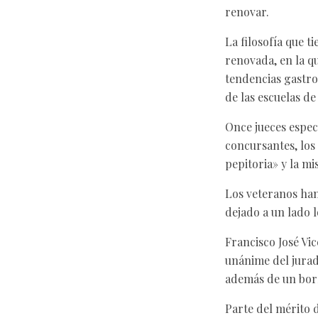
renovar.
La filosofía que t
renovada, en la qu
tendencias gastro
de las escuelas de
Once jueces especi
concursantes, los
pepitoria» y la m
Los veteranos han
dejado a un lado l
Francisco José Vi
unánime del jurad
además de un borr
Parte del mérito 