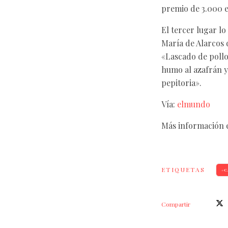
premio de 3.000 e
El tercer lugar l
María de Alarcos 
«Lascado de pollo
humo al azafrán y
pepitoria».
Vía:
elmundo
Más información 
ETIQUETAS
C
Compartir