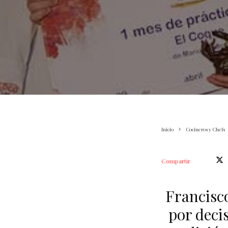
Inicio
Cocineros y Chefs
Compartir
Francisc
por deci