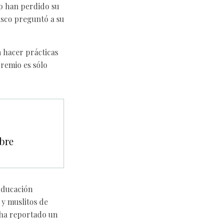
no han perdido su
isco preguntó a su
a hacer prácticas
premio es sólo
mbre
 Educación
 y muslitos de
e ha reportado un