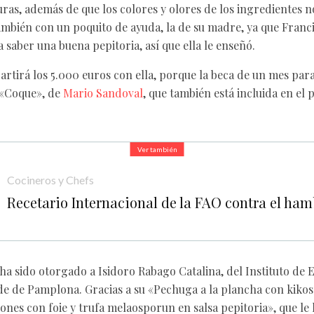
uras, además de que los colores y olores de los ingredientes 
 también con un poquito de ayuda, la de su madre, ya que Franc
saber una buena pepitoria, así que ella le enseñó.
artirá los 5.000 euros con ella, porque la beca de un mes par
 «Coque», de
Mario Sandoval
, que también está incluida en el 
Ver también
Cocineros y Chefs
Recetario Internacional de la FAO contra el ha
ha sido otorgado a Isidoro Rabago Catalina, del Instituto de
de de Pamplona. Gracias a su «Pechuga a la plancha con kikos
iones con foie y trufa melaosporun en salsa pepitoria», que l