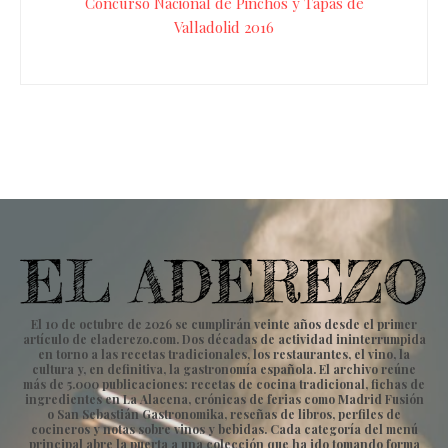
Concurso Nacional de Pinchos y Tapas de
Valladolid 2016
El 10 de octubre de 2026 se cumplirán veinte años desde el primer
artículo de eladerezo.com. Dos décadas de actividad ininterrumpida
en torno a las recetas tradicionales, los restaurantes, el vino, la
cultura y, en definitiva, la gastronomía española. El archivo reúne
más de 5.000 publicaciones: recetas de cocina tradicional, fichas de
ingredientes en La Alacena, crónicas de ferias como Madrid Fusión
o San Sebastián Gastronomika, reseñas de libros, perfiles de
cocineros y notas sobre vinos y bebidas. Cada categoría del menú
principal abre la puerta a una colección que ha ido tomando forma