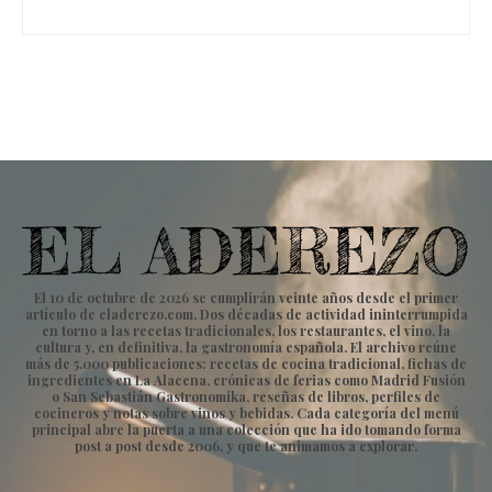
El 10 de octubre de 2026 se cumplirán veinte años desde el primer
artículo de eladerezo.com. Dos décadas de actividad ininterrumpida
en torno a las recetas tradicionales, los restaurantes, el vino, la
cultura y, en definitiva, la gastronomía española. El archivo reúne
más de 5.000 publicaciones: recetas de cocina tradicional, fichas de
ingredientes en La Alacena, crónicas de ferias como Madrid Fusión
o San Sebastián Gastronomika, reseñas de libros, perfiles de
cocineros y notas sobre vinos y bebidas. Cada categoría del menú
principal abre la puerta a una colección que ha ido tomando forma
post a post desde 2006, y que te animamos a explorar.