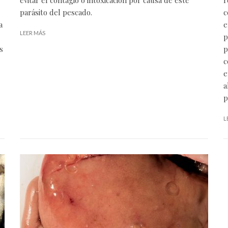
parásito del pescado.
c
a
e
LEER MÁS
p
s
p
c
e
a
p
L