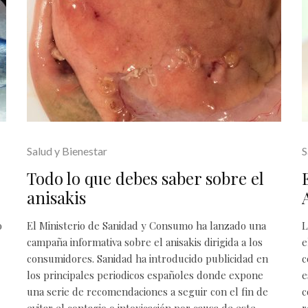
Salud y Bienestar
S
Todo lo que debes saber sobre el
anisakis
o
El Ministerio de Sanidad y Consumo ha lanzado una
L
campaña informativa sobre el anisakis dirigida a los
e
consumidores. Sanidad ha introducido publicidad en
c
los principales periodicos españoles donde expone
e
una serie de recomendaciones a seguir con el fin de
c
evitar el contagio o intoxicación por causa de este
r