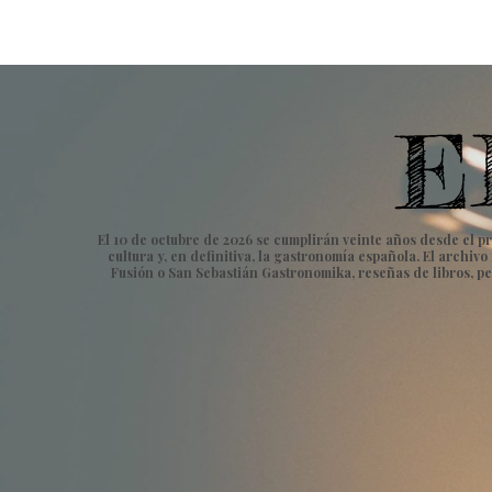
El 10 de octubre de 2026 se cumplirán veinte años desde el pr
cultura y, en definitiva, la gastronomía española. El archi
Fusión o San Sebastián Gastronomika, reseñas de libros, pe