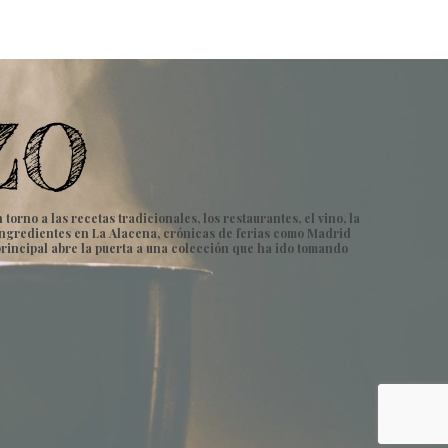
rno a las recetas tradicionales, los restaurantes, el vino, la
e ingredientes en La Alacena, crónicas de ferias como Madrid
principal abre la puerta a una colección que ha ido tomando