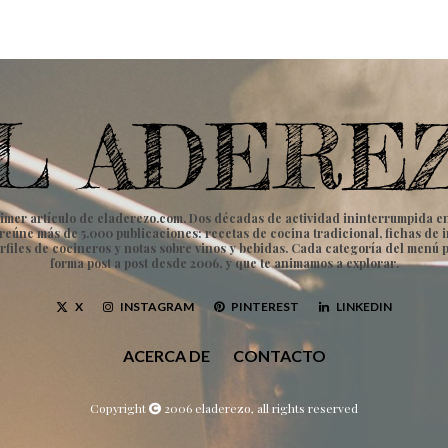
imer artículo de eladerezo.com. Dos décadas de actividad ininterrumpida en to
vo reúne más de 5.000 publicaciones: recetas de cocina tradicional, fichas d
rfiles de cocineros y notas sobre vinos y bebidas. Cada categoría del menú 
forma post a post desde 2006, y que te animamos a explorar.
X
INSTAGRAM
PINTEREST
LINKEDIN
ACERCA DE
CONTACTO
Copyright
2006 eladerezo, all rights reserved