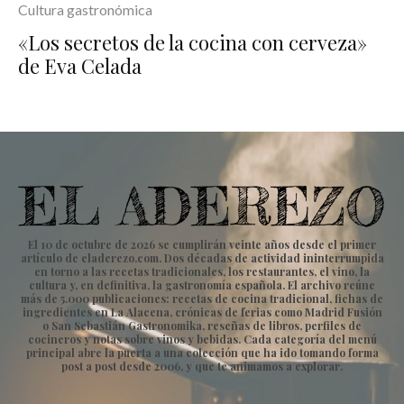
Cultura gastronómica
«Los secretos de la cocina con cerveza»
de Eva Celada
El 10 de octubre de 2026 se cumplirán veinte años desde el primer
artículo de eladerezo.com. Dos décadas de actividad ininterrumpida
en torno a las recetas tradicionales, los restaurantes, el vino, la
cultura y, en definitiva, la gastronomía española. El archivo reúne
más de 5.000 publicaciones: recetas de cocina tradicional, fichas de
ingredientes en La Alacena, crónicas de ferias como Madrid Fusión
o San Sebastián Gastronomika, reseñas de libros, perfiles de
cocineros y notas sobre vinos y bebidas. Cada categoría del menú
principal abre la puerta a una colección que ha ido tomando forma
post a post desde 2006, y que te animamos a explorar.