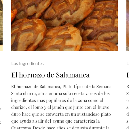
Los Ingredientes
L
El hornazo de Salamanca
El hornazo de Salamanca, Plato típico de la Semana
R
Santa charra, aúna en una sola receta varios de los
S
ingredientes más populares de la zona como el
o
chorizo, el lomo y el jamón que junto con el huevo
s
co
duro hace que se convierta en un sustancioso plato
d
que ayuda a salir del ayuno que caracteriza la
s
s
Cuaresma. Desde hace años se degusta durante la
d