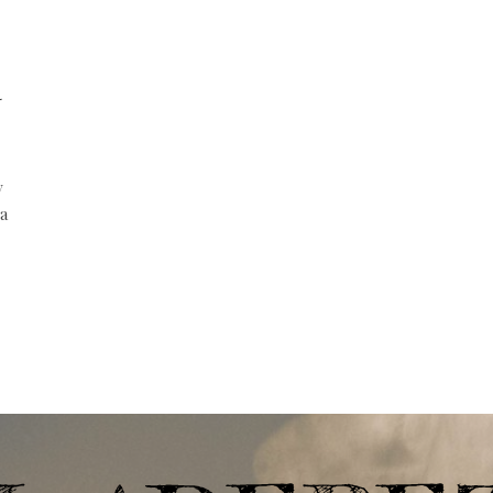
a
y
la