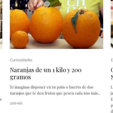
Curiosidades
E
e
Naranjas de un 1 kilo y 200
gramos
Te imaginas disponer en tu patio o huerto de dos
L
naranjos que te den frutos que pesen cada uno más...
j
s
E
LEER MÁS
p
d