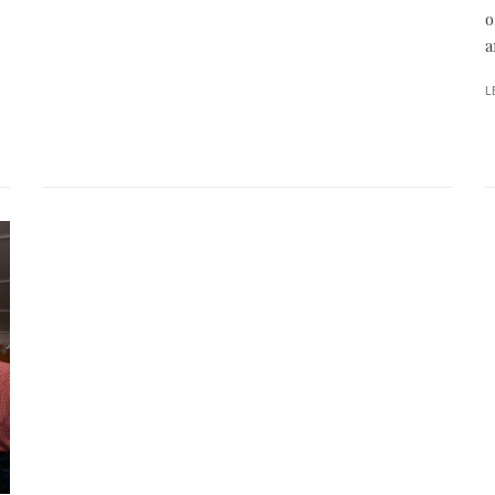
o
a
L