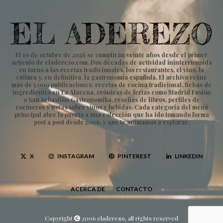
El 10 de octubre de 2026 se cumplirán veinte años desde el primer
artículo de eladerezo.com. Dos décadas de actividad ininterrumpida
en torno a las recetas tradicionales, los restaurantes, el vino, la
cultura y, en definitiva, la gastronomía española. El archivo reúne
más de 5.000 publicaciones: recetas de cocina tradicional, fichas de
ingredientes en La Alacena, crónicas de ferias como Madrid Fusión
o San Sebastián Gastronomika, reseñas de libros, perfiles de
cocineros y notas sobre vinos y bebidas. Cada categoría del menú
principal abre la puerta a una colección que ha ido tomando forma
post a post desde 2006, y que te animamos a explorar.
X
INSTAGRAM
PINTEREST
LINKEDIN
ACERCA DE
CONTACTO
Copyright
2006 eladerezo, all rights reserved