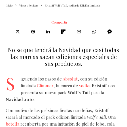
Inicio
Vinos y Bebidas
Eristoff Wolf’s Tail, vodka de Edición limitada
Compartir
No se que tendrá la Navidad que casi todas
las marcas sacan ediciones especiales de
sus productos.
S
iguiendo los pasos de
Absolut
, con su edición
limitada
Glimmer
, la marca de
vodka
Eristoff
nos
presenta su nuevo pack
Wolf’s Tail
para la
Navidad 2010
.
Con motivo de las próximas fiestas navideñas, Eristoff
sacará al mercado el pack edición limitada
Wolf’s Tail
. Una
botella
recubierta por una imitación de piel de lobo, cola