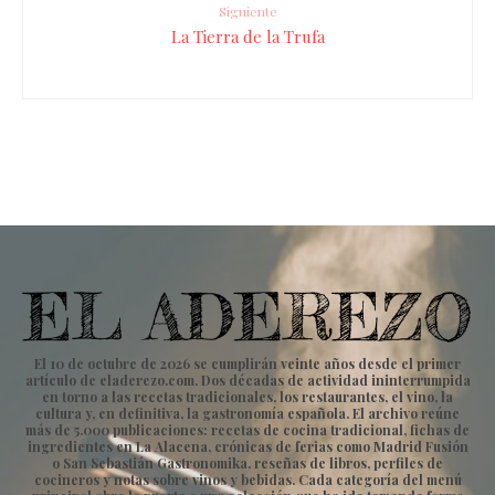
Siguiente
La Tierra de la Trufa
El 10 de octubre de 2026 se cumplirán veinte años desde el primer
artículo de eladerezo.com. Dos décadas de actividad ininterrumpida
en torno a las recetas tradicionales, los restaurantes, el vino, la
cultura y, en definitiva, la gastronomía española. El archivo reúne
más de 5.000 publicaciones: recetas de cocina tradicional, fichas de
ingredientes en La Alacena, crónicas de ferias como Madrid Fusión
o San Sebastián Gastronomika, reseñas de libros, perfiles de
cocineros y notas sobre vinos y bebidas. Cada categoría del menú