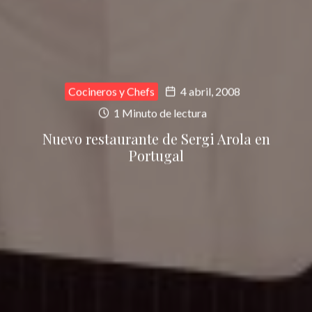
Cocineros y Chefs
4 abril, 2008
1 Minuto de lectura
Nuevo restaurante de Sergi Arola en
Portugal