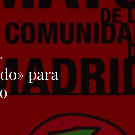
a
ado» para
yo