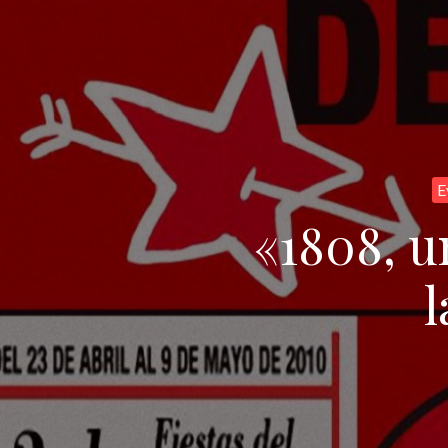
E
«1808, u
l