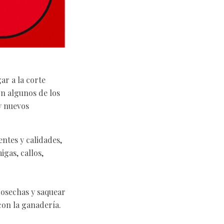
ar a la corte
on algunos de los
y nuevos
ientes y calidades,
gas, callos,
cosechas y saquear
con la ganadería.