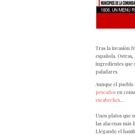
Tras la invasión f
española. Ostras, 
ingredientes que 
paladares.
Aunque el pueblo 
pescados
en conse
escabeches
…
Unos platos que m
las alacenas más 
Llegando el hambr