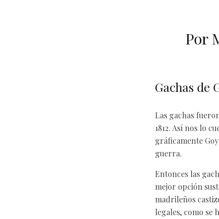
Por 
Gachas de G
Las gachas fueron
1812. Así nos lo 
gráficamente Goya 
guerra.
Entonces las gacha
mejor opción sust
madrileños castizo
legales, como se h