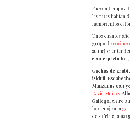
Fueron tiempos de
las ratas habían d
hambrientos estó
Unos cuantos años
grupo de
cociner
su mejor entender
reinterpretado
«,
Gachas de grabie
isidril
;
Escabeche
Manzanas con y
David Muñoz
,
Alb
Gallego
, entre o
homenaje a la
gas
de sufrir el amar