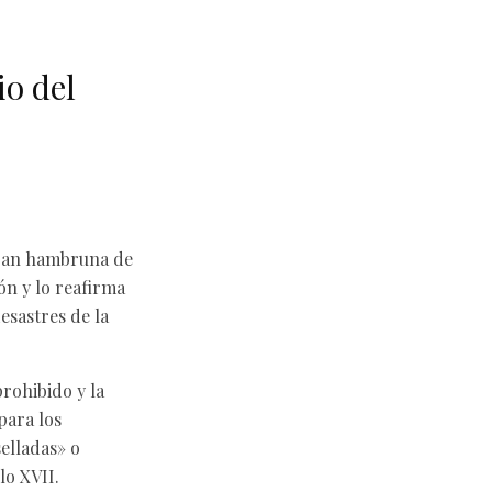
o del
gran hambruna de
n y lo reafirma
esastres de la
prohibido y la
para los
selladas» o
lo XVII.