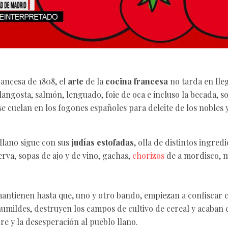
rancesa de 1808, el
arte
de la
cocina francesa
no tarda en lleg
langosta, salmón, lenguado, foie de oca e incluso la becada, s
se cuelan en los fogones españoles para deleite de los nobles 
llano sigue con sus
judías estofadas
, olla de distintos ingred
rva, sopas de ajo y de vino, gachas,
chorizos
de a mordisco, mi
antienen hasta que, uno y otro bando, empiezan a confiscar 
humildes, destruyen los campos de cultivo de cereal y acaban 
e y la desesperación al pueblo llano.