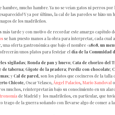
 hambre, mucho hambre. Ya no se veían gatos ni perros por la
esaparecido! Y ya por último, la cal de las paredes se hizo un 
magos de los madrileños.
 más tarde y con motivo de recordar este amargo capítulo de 
os
se han puesto manos a la obra para interpretar, cada cual 
, una oferta gastronómica que bajo el nombre «
1808, un men
 ofrecerán unos platos para festejar el
día de la Comunidad 
les sigiladas
;
Ronda de pan y huevo
;
Cata de chorizo del T
 de taberna
;
Gigote de la pradera
;
Perdiz con chocolate
;
C
emas
; y
Cal de pared
, son los platos que cocineros de la talla
erto Chicote
, Oscar Velasco,
Ángel Palacios
,
Mario Sandoval
tros muchos, reinterpretarán bajo su conocimiento en un alar
tronomía
de Madrid y los madrileños, en particular, que tuvi
go trago de la guerra soñando con llevarse algo de comer a la