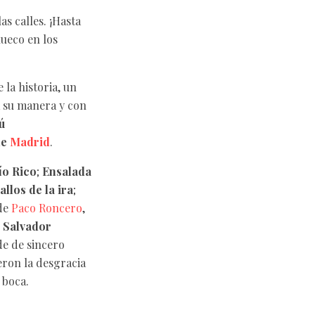
s calles. ¡Hasta
hueco en los
la historia, un
a su manera y con
ú
de
Madrid
.
ío Rico
;
Ensalada
allos de la ira
;
 de
Paco Roncero
,
o
Salvador
de de sincero
eron la desgracia
 boca.