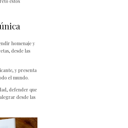
retó estos
 única
rendir homenaje y
cetas, desde las
icante, y presenta
todo el mundo.
idad, defender que
alegrar desde las