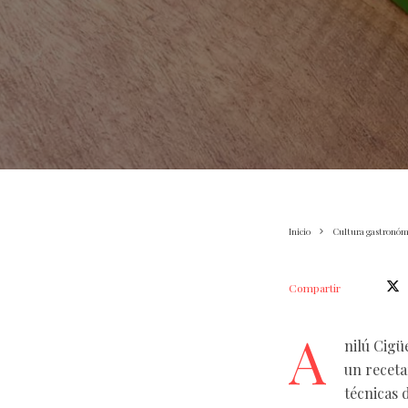
Inicio
Cultura gastronóm
Compartir
A
nilú Cigü
un receta
técnicas 