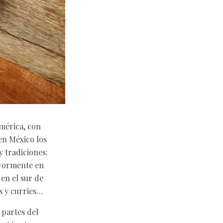
mérica, con
en México los
 tradiciones:
ayormente en
en el sur de
as y curries…
 partes del