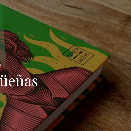
a
güeñas