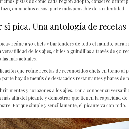
remos pistas de cómo cada región adoptó, conservó e interp
 hizo, en muchos casos, parte indispensable de su identidad.
 si pica. Una antología de recetas
pica» reúne a 50 chefs y bartenders de todo el mundo, para 
versatilidad de los ajíes, chiles o guindillas a través de 90 re
a las más actuales.
licación que reúne recetas de reconocidos chefs en torno al p
 parte hoy de menús de destacados restaurantes y bares de 
brir mentes y corazones a los ajíes. Dar a conocer su versatil
n más allá del picante y demostrar que tienen la capacidad de 
ostre. Porque simple y sencillamente, el picante va con todo.