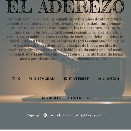
El 10 de octubre de 2026 se cumplirán veinte años desde el primer
artículo de eladerezo.com. Dos décadas de actividad ininterrumpida
en torno a las recetas tradicionales, los restaurantes, el vino, la
cultura y, en definitiva, la gastronomía española. El archivo reúne
más de 5.000 publicaciones: recetas de cocina tradicional, fichas de
ingredientes en La Alacena, crónicas de ferias como Madrid Fusión
o San Sebastián Gastronomika, reseñas de libros, perfiles de
cocineros y notas sobre vinos y bebidas. Cada categoría del menú
principal abre la puerta a una colección que ha ido tomando forma
post a post desde 2006, y que te animamos a explorar.
X
INSTAGRAM
PINTEREST
LINKEDIN
ACERCA DE
CONTACTO
Copyright
2006 eladerezo, all rights reserved