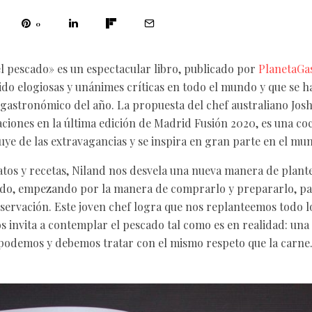
0
l pescado» es un espectacular libro, publicado por
PlanetaGa
ido elogiosas y unánimes críticas en todo el mundo y que se h
 gastronómico del año. La propuesta del chef australiano Jos
aciones en la última edición de Madrid Fusión 2020, es una coc
uye de las extravagancias y se inspira en gran parte en el mu
latos y recetas, Niland nos desvela una nueva manera de plan
ado, empezando por la manera de comprarlo y prepararlo, p
ervación. Este joven chef logra que nos replanteemos todo l
s invita a contemplar el pescado tal como es en realidad: una 
podemos y debemos tratar con el mismo respeto que la carne