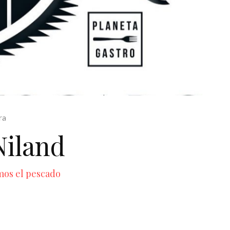
ra
Niland
mos el pescado