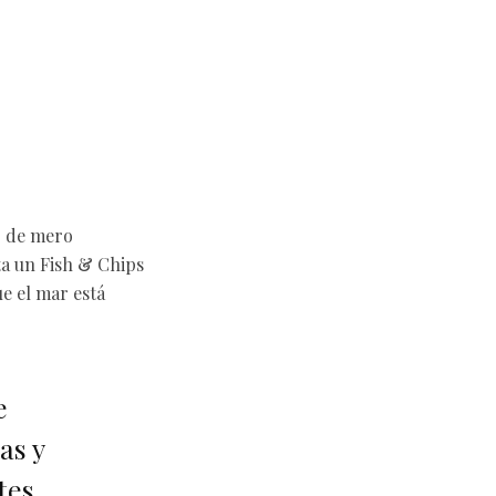
o de mero
ta un Fish & Chips
e el mar está
e
as y
tes