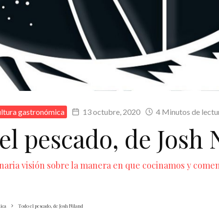
ltura gastronómica
13 octubre, 2020
4 Minutos de lectu
el pescado, de Josh 
naria visión sobre la manera en que cocinamos y come
ica
Todo el pescado, de Josh Niland