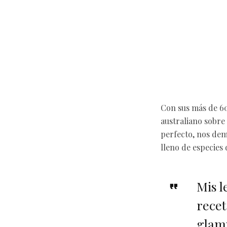
Con sus más de 60
australiano sobre
perfecto, nos dem
lleno de especies 
Mis l
recet
glamu