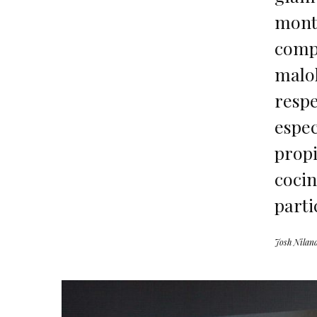
monto
comp
malol
respe
espec
propi
cocin
parti
Josh Nilan