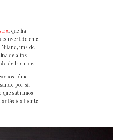
stro
, que ha
a convertido en el
h Niland, una de
ina de altos
ndo de la carne.
tearnos cómo
asando por su
o que sabíamos
fantástica fuente
.