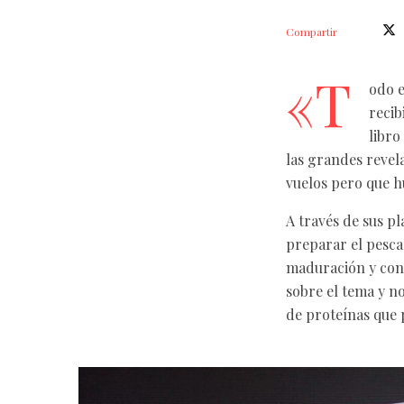
Compartir
«T
odo e
recib
libro
las grandes revel
vuelos pero que h
A través de sus p
preparar el pesc
maduración y cons
sobre el tema y no
de proteínas que 