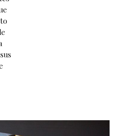
ue
to
de
a
 sus
e