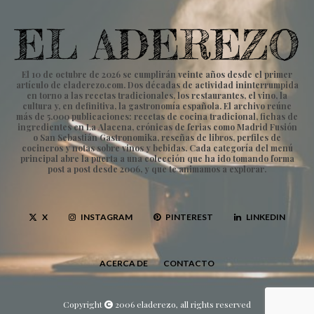
El 10 de octubre de 2026 se cumplirán veinte años desde el primer
artículo de eladerezo.com. Dos décadas de actividad ininterrumpida
en torno a las recetas tradicionales, los restaurantes, el vino, la
cultura y, en definitiva, la gastronomía española. El archivo reúne
más de 5.000 publicaciones: recetas de cocina tradicional, fichas de
ingredientes en La Alacena, crónicas de ferias como Madrid Fusión
o San Sebastián Gastronomika, reseñas de libros, perfiles de
cocineros y notas sobre vinos y bebidas. Cada categoría del menú
principal abre la puerta a una colección que ha ido tomando forma
post a post desde 2006, y que te animamos a explorar.
X
INSTAGRAM
PINTEREST
LINKEDIN
ACERCA DE
CONTACTO
Copyright
2006 eladerezo, all rights reserved