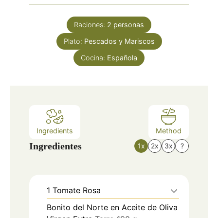
Raciones:
2
personas
Plato:
Pescados y Mariscos
Cocina:
Española
Ingredients
Method
Ingredientes
1x
2x
3x
?
1
Tomate Rosa
Bonito del Norte en Aceite de Oliva