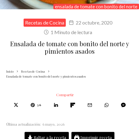
ensalada de tomate con bonito del norte
Recetas de Cocina
22 octubre, 2020
1 Minuto de lectura
Ensalada de tomate con bonito del norte y
pimientos asados
Inicio
Recetas de Cocina
Ensalada de tomate con bonito del norte y pimientos asados
Compartir
36
Última actualización:
6 mayo, 2026
Saltar a la receta
Imprimir receta