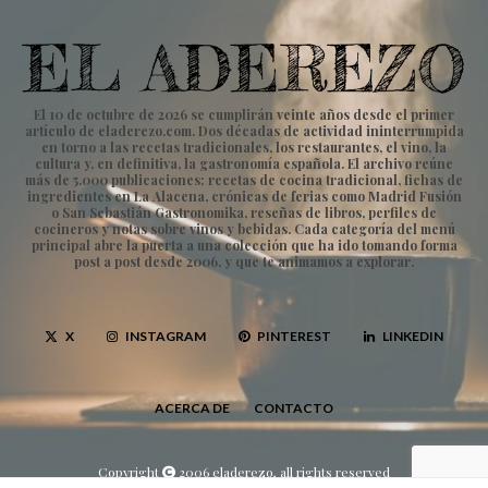
El 10 de octubre de 2026 se cumplirán veinte años desde el primer
artículo de eladerezo.com. Dos décadas de actividad ininterrumpida
en torno a las recetas tradicionales, los restaurantes, el vino, la
cultura y, en definitiva, la gastronomía española. El archivo reúne
más de 5.000 publicaciones: recetas de cocina tradicional, fichas de
ingredientes en La Alacena, crónicas de ferias como Madrid Fusión
o San Sebastián Gastronomika, reseñas de libros, perfiles de
cocineros y notas sobre vinos y bebidas. Cada categoría del menú
principal abre la puerta a una colección que ha ido tomando forma
post a post desde 2006, y que te animamos a explorar.
X
INSTAGRAM
PINTEREST
LINKEDIN
ACERCA DE
CONTACTO
Copyright
2006 eladerezo, all rights reserved