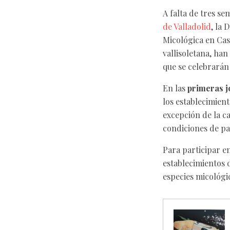
A falta de tres s
de Valladolid
, la 
Micológica en Cast
vallisoletana, ha
que se celebrarán
En las
primeras j
los establecimient
excepción de la ca
condiciones de pa
Para participar e
establecimientos 
especies micológi