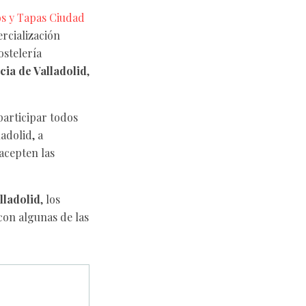
s y Tapas Ciudad
rcialización
ostelería
cia de Valladolid
,
articipar todos
adolid, a
 acepten las
lladolid
, los
con algunas de las