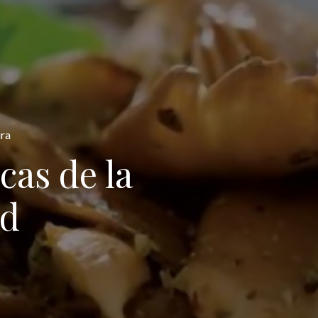
ura
cas de la
id