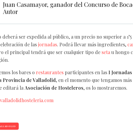
Juan Casamayor, ganador del Concurso de Bocad
Autor
 deberá ser expedida al público, a un precio no superior a 1’5
celebración de las
jornadas
. Podrá llevar más ingredientes,
ca
ero el principal tendrá que ser cualquier tipo de
seta
u hongo c
gión.
emos los bares o
restaurantes
participantes en las
I Jornadas
a Provincia de Valladolid
, en el momento que tengamos más 
e editará la
Asociación de Hosteleros
, os lo mostraremos.
valladolidhosteleria.com
ALLADOLID