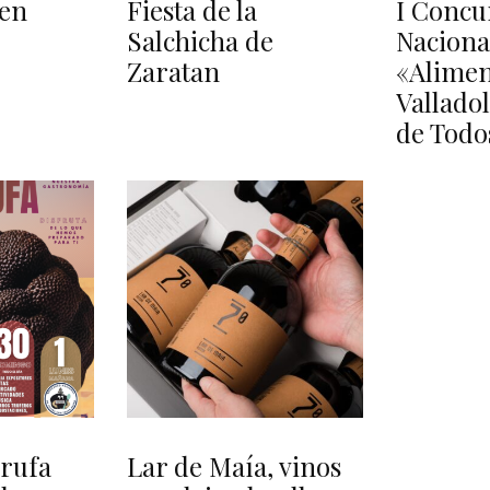
 en
Fiesta de la
I Concu
Salchicha de
Naciona
Zaratan
«Alimen
Valladol
de Todo
Trufa
Lar de Maía, vinos