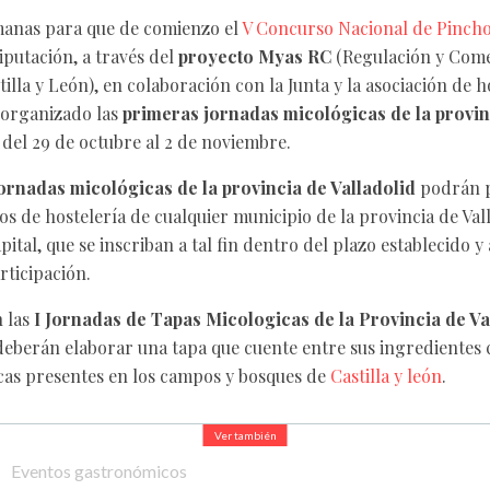
emanas para que de comienzo el
V Concurso Nacional de Pincho
Diputación, a través del
proyecto Myas RC
(Regulación y Come
illa y León), en colaboración con la Junta y la asociación de h
n organizado las
primeras jornadas micológicas de la provin
 del 29 de octubre al 2 de noviembre.
ornadas micológicas de la provincia de Valladolid
podrán p
os de hostelería de cualquier municipio de la provincia de Vall
pital, que se inscriban a tal fin dentro del plazo establecido y
rticipación.
n las
I Jornadas de Tapas Micologicas de la Provincia de Va
deberán elaborar una tapa que cuente entre sus ingredientes 
cas presentes en los campos y bosques de
Castilla y león
.
Ver también
Eventos gastronómicos