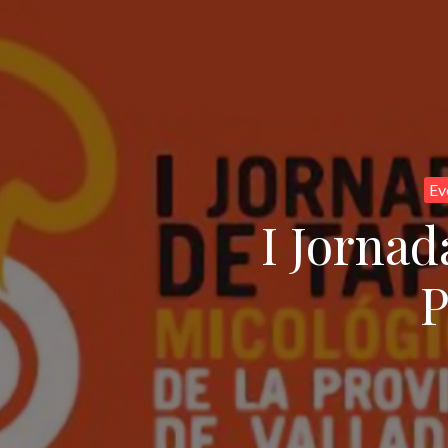
Ev
I Jornad
P