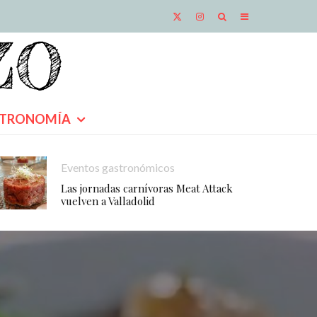
TRONOMÍA
Eventos gastronómicos
Las jornadas carnívoras Meat Attack
vuelven a Valladolid