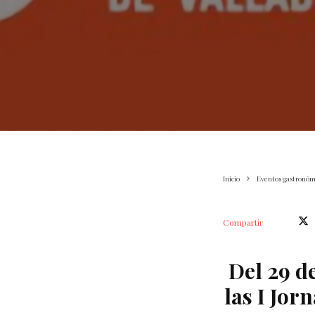
Inicio
Eventos gastronóm
Compartir
Del 29 d
las I Jor