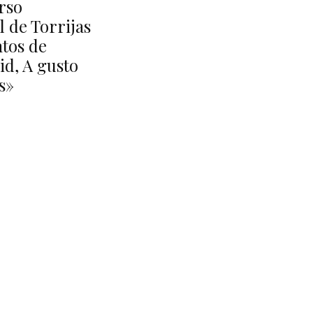
rso
l de Torrijas
tos de
id, A gusto
s»