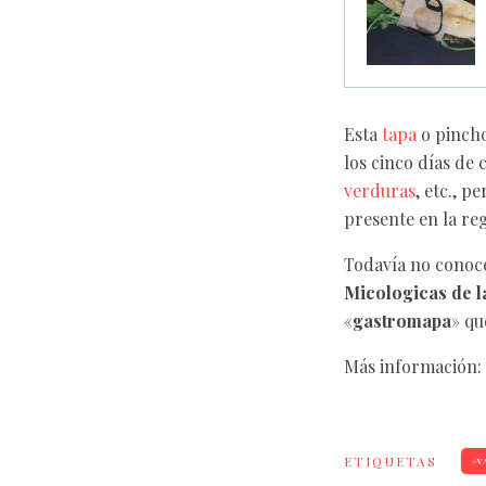
Esta
tapa
o pincho
los cinco días de 
verduras
, etc., p
presente en la re
Todavía no conoc
Micologicas de l
«
gastromapa
» qu
Más información:
ETIQUETAS
V