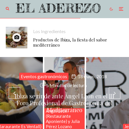
Los Ingredientes
Productos de Ibiza, la fiesta del sabor
mediterráneo
Eventos gastronómicos
18 mayo, 2018
5 Minutos de lectura
Ibiza se rinde ante Ángel León en el III
Foro Profesional de Gastronomía del
Mediterráneo
Ángel León
(Restaurante
Aponiente) y Julia
taraurante Es Ventall)
Pérez Lozano
Je