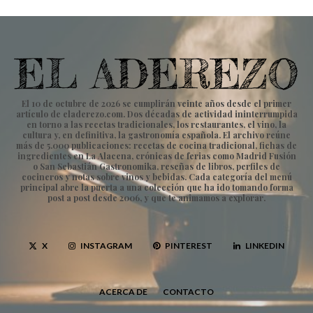
El 10 de octubre de 2026 se cumplirán veinte años desde el primer
artículo de eladerezo.com. Dos décadas de actividad ininterrumpida
en torno a las recetas tradicionales, los restaurantes, el vino, la
cultura y, en definitiva, la gastronomía española. El archivo reúne
más de 5.000 publicaciones: recetas de cocina tradicional, fichas de
ingredientes en La Alacena, crónicas de ferias como Madrid Fusión
o San Sebastián Gastronomika, reseñas de libros, perfiles de
cocineros y notas sobre vinos y bebidas. Cada categoría del menú
principal abre la puerta a una colección que ha ido tomando forma
post a post desde 2006, y que te animamos a explorar.
X
INSTAGRAM
PINTEREST
LINKEDIN
ACERCA DE
CONTACTO