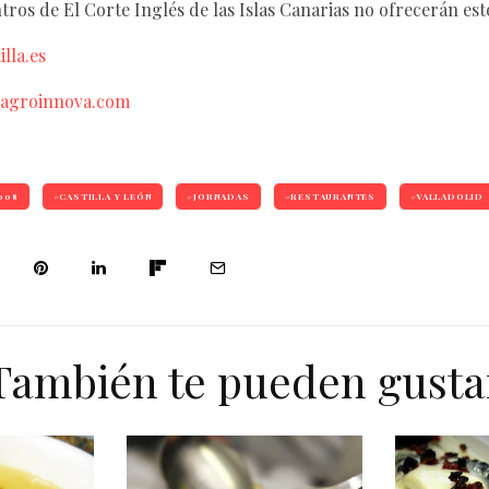
ntros de El Corte Inglés de las Islas Canarias no ofrecerán es
lla.es
agroinnova.com
008
CASTILLA Y LEÓN
JORNADAS
RESTAURANTES
VALLADOLID
También te pueden gusta