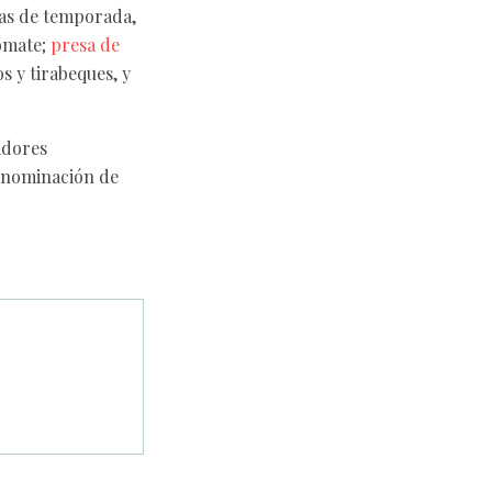
tas de temporada,
tomate;
presa de
s y tirabeques, y
adores
denominación de