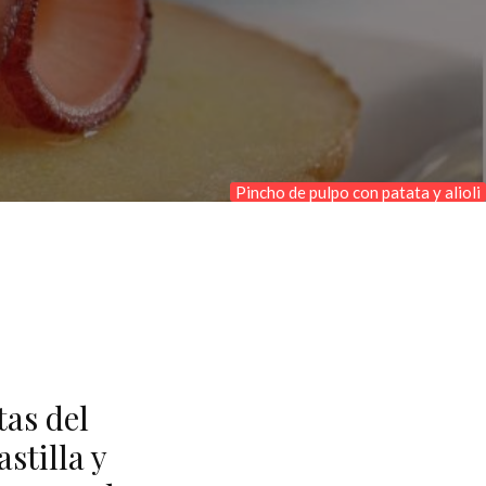
Pincho de pulpo con patata y alioli
tas del
stilla y