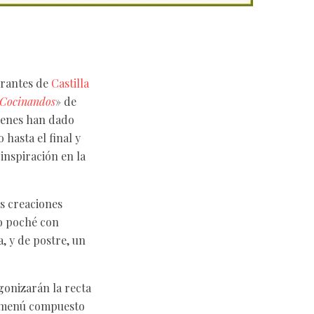
urantes de
Castilla
Cocinandos
» de
uienes han dado
hasta el final y
inspiración en la
s creaciones
vo poché con
, y de postre, un
gonizarán la recta
un menú compuesto