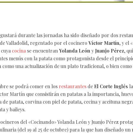
gustará durante las jornadas ha sido diseñado por dos resta
 de Valladolid, regentado por el cocinero
Víctor Martín
, y el «
e cuya
cocina
se encuentran
Yolanda León
y
Juanjo Pérez
, q
ntes menús con la patata como protagonista desde el principio 
n como una actualización de un plato tradicional, o bien como 
ctubre se podrá comer en los
restaurantes
de
El Corte Inglés
la
ctor Martín que consistirán en patatas a la importancia, hue
de patata, corvina con piel de patata, cecina y aceituna negra
a y baileys.
 cocineros del «Cocinando» Yolanda León y Juanjo Pérez prota
 culinaria (del 19 al 25 de octubre) para la que han diseñado 