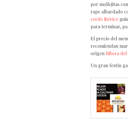
por mollejitas co
rape albardado co
cerdo ibérico
guis
para terminar, pa
El precio del menú
recomiendan mar
origen
Ribera del
Un gran festín ga