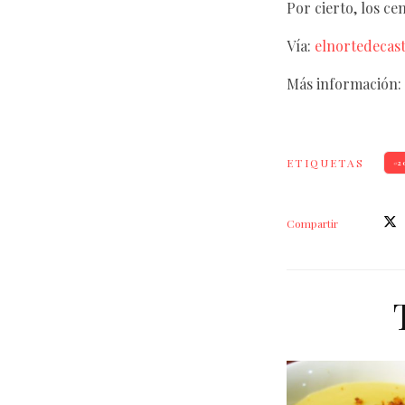
Por cierto, los ce
Vía:
elnortedecasti
Más información:
ETIQUETAS
2
Compartir