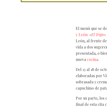
El menú que se de
y León
: «
El Trigo
»
León, al frente d
vida a dos sugere
presentada, o bie
nueva
cocina
.
Del 13 al 18 de o
elaboradas por Ví
sobrasada y crema 
capuchino de patat
Por su parte, los
final de esta cita