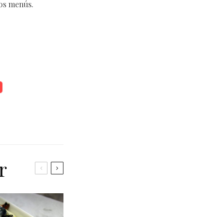
tos menús.
r