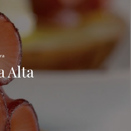
ura
a Alta