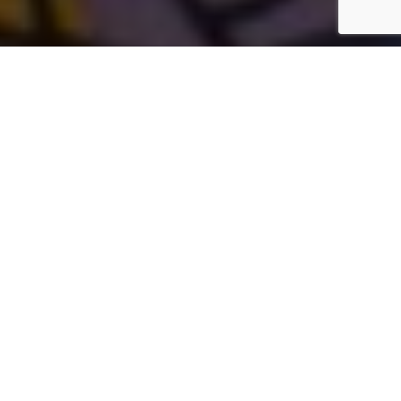
1
Inicio
Eventos gastronómicos
Jornadas Gastronómicas del Espárrago de Tudela de Duero 2014
Compartir
1
D
esde hace unas semanas ya es posible conseguir
un producto tan excepcional como es el
espárrago