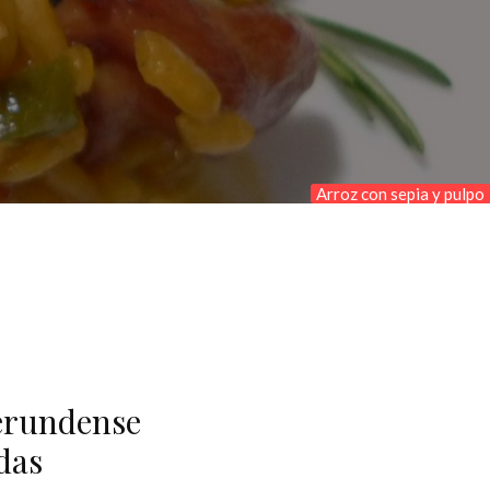
Arroz con sepia y pulpo
gerundense
das