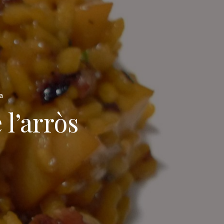
a
l’arròs