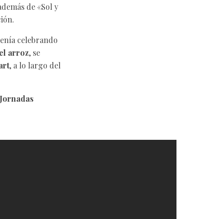
 además de «Sol y
ión.
venía celebrando
el arroz
, se
art
, a lo largo del
Jornadas