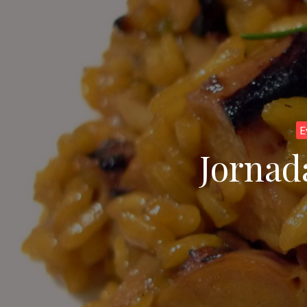
E
Jornad