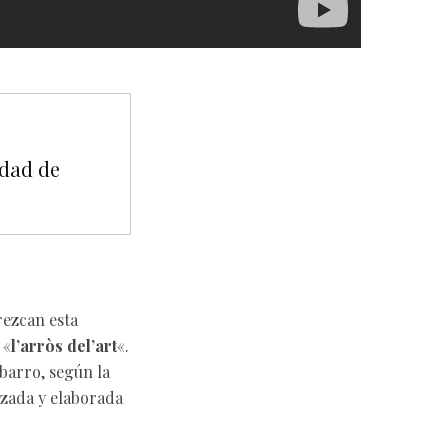
udad de
frezcan esta
 «
l’arròs del’art
«.
barro, según la
izada y elaborada