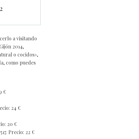
2
cerlo a visitando
Gijón 2014,
tural o cocidos»,
ida, como puedes
9 €
cio: 24 €
o: 20 €
7. Precio: 22 €