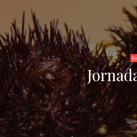
Ev
Jornad