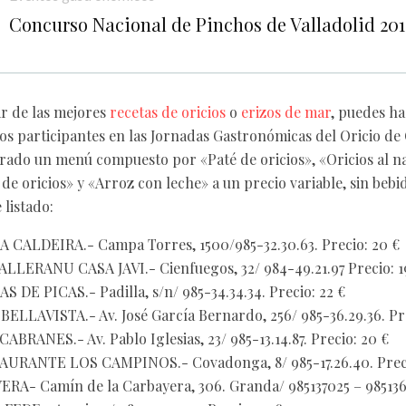
Concurso Nacional de Pinchos de Valladolid 201
ar de las mejores
recetas de oricios
o
erizos de mar
, puedes ha
tos participantes en las Jornadas Gastronómicas del Oricio de 
rado un menú compuesto por «Paté de oricios», «Oricios al na
 de oricios» y «Arroz con leche» a un precio variable, sin beb
 listado:
CALDEIRA.- Campa Torres, 1500/985-32.30.63. Precio: 20 €
LLERANU CASA JAVI.- Cienfuegos, 32/ 984-49.21.97 Precio: 1
DE PICAS.- Padilla, s/n/ 985-34.34.34. Precio: 22 €
LLAVISTA.- Av. José García Bernardo, 256/ 985-36.29.36. Pre
ABRANES.- Av. Pablo Iglesias, 23/ 985-13.14.87. Precio: 20 €
URANTE LOS CAMPINOS.- Covadonga, 8/ 985-17.26.40. Preci
A- Camín de la Carbayera, 306. Granda/ 985137025 – 98513651