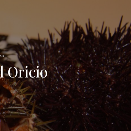
ra
 Oricio