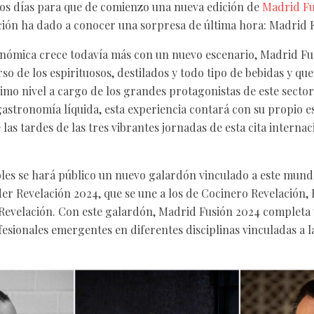
dos días para que de comienzo una nueva edición de
Madrid Fu
ión ha dado a conocer una sorpresa de última hora: Madrid F
nómica crece todavía más con un nuevo escenario, Madrid Fu
so de los espirituosos, destilados y todo tipo de bebidas y qu
simo nivel a cargo de los grandes protagonistas de este sector
stronomía líquida, esta experiencia contará con su propio es
as tardes de las tres vibrantes jornadas de esta cita internac
les se hará público un nuevo galardón vinculado a este mundo
er Revelación 2024, que se une a los de Cocinero Revelación, 
 Revelación. Con este galardón, Madrid Fusión 2024 completa
esionales emergentes en diferentes disciplinas vinculadas a l