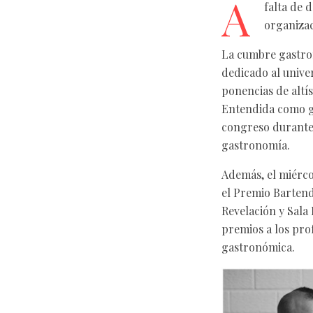
A
falta de 
organizac
La cumbre gastro
dedicado al univer
ponencias de altí
Entendida como ga
congreso durante l
gastronomía.
Además, el miérco
el Premio Bartend
Revelación y Sala
premios a los prof
gastronómica.