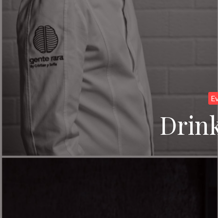
E
Drink