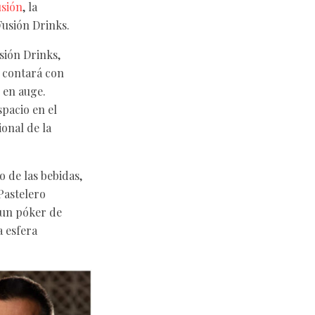
sión
, la
usión Drinks.
sión Drinks,
e contará con
 en auge.
pacio en el
ional de la
 de las bebidas,
Pastelero
 un póker de
a esfera