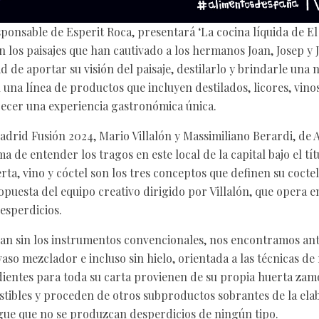
sponsable de Esperit Roca, presentará ‘La cocina líquida de El
n los paisajes que han cautivado a los hermanos Joan, Josep y 
d de aportar su visión del paisaje, destilarlo y brindarle un
una línea de productos que incluyen destilados, licores, vinos
recer una experiencia gastronómica única.
adrid Fusión 2024, Mario Villalón y Massimiliano Berardi, de 
 de entender los tragos en este local de la capital bajo el tít
erta, vino y cóctel son los tres conceptos que definen su coctel
puesta del equipo creativo dirigido por Villalón, que opera e
esperdicios.
jan sin los instrumentos convencionales, nos encontramos ant
 vaso mezclador e incluso sin hielo, orientada a las técnicas de
dientes para toda su carta provienen de su propia huerta zam
tibles y proceden de otros subproductos sobrantes de la ela
igue que no se produzcan desperdicios de ningún tipo.