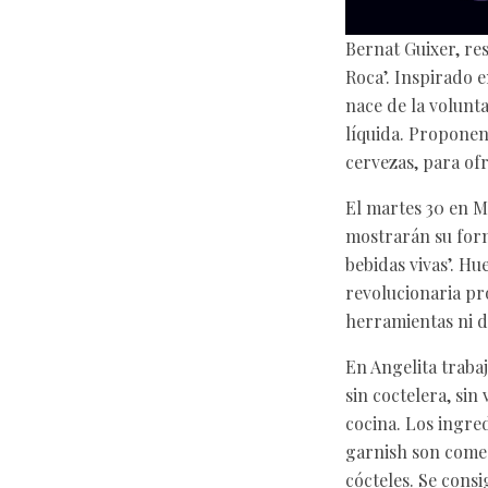
Bernat Guixer, re
Roca’. Inspirado e
nace de la volunta
líquida. Proponen 
cervezas, para of
El martes 30 en M
mostrarán su forma
bebidas vivas’. Hu
revolucionaria pro
herramientas ni d
En Angelita traba
sin coctelera, sin
cocina. Los ingre
garnish son comes
cócteles. Se cons