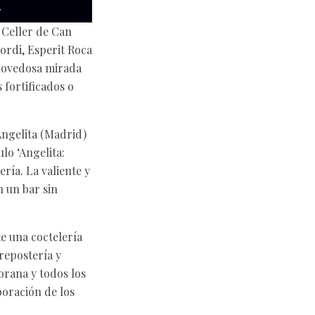
 Celler de Can
Jordi, Esperit Roca
a novedosa mirada
 fortificados o
Angelita (Madrid)
ulo ‘Angelita:
ería. La valiente y
n un bar sin
e una coctelería
 repostería y
orana y todos los
boración de los