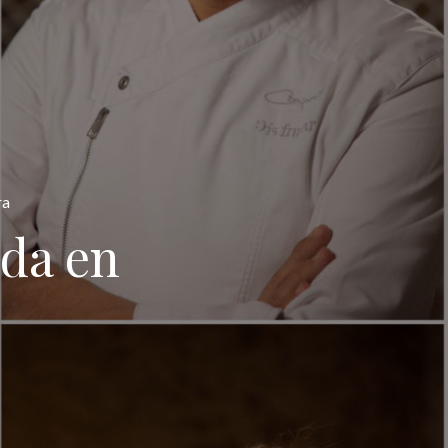
ra
ida en