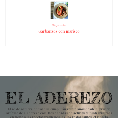
Siguiente
Garbanzos con marisco
El 10 de octubre de 2026 se cumplirán veinte años desde el primer
artículo de eladerezo.com. Dos décadas de actividad ininterrumpida
en torno a las recetas tradicionales, los restaurantes, el vino, la