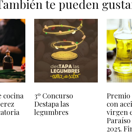
También te pueden gusta
 cocina
3º Concurso
Premio 
Jerez
Destapa las
con acei
catoria
legumbres
virgen e
Paraíso
2025. Fi