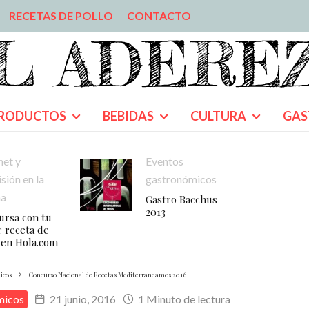
RECETAS DE POLLO
CONTACTO
RODUCTOS
BEBIDAS
CULTURA
GAS
net y
Eventos
isión en la
gastronómicos
na
Gastro Bacchus
2013
ursa con tu
 receta de
 en Hola.com
icos
Concurso Nacional de Recetas Mediterraneamos 2016
micos
21 junio, 2016
1 Minuto de lectura