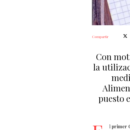
Compartir
Con moti
la utiliz
medi
Alimen
puesto 
l
primer 