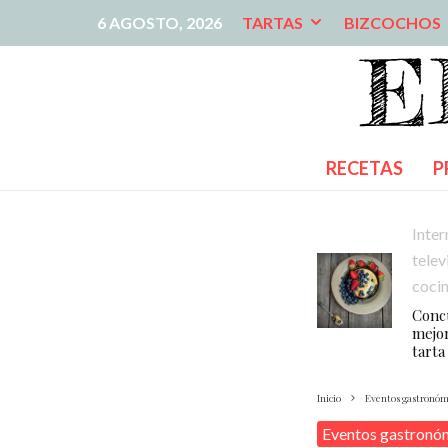
6 AGOSTO, 2026
TARTAS
BIZCOCHOS
RECETAS
P
Inter
telev
coci
Conc
mejor
tarta
Inicio
Eventos gastronóm
Eventos gastronó