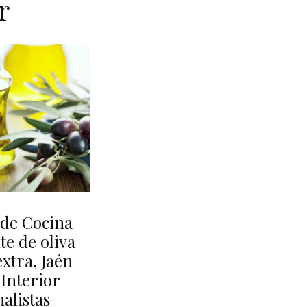
r
de Cocina
te de oliva
xtra, Jaén
 Interior
nalistas