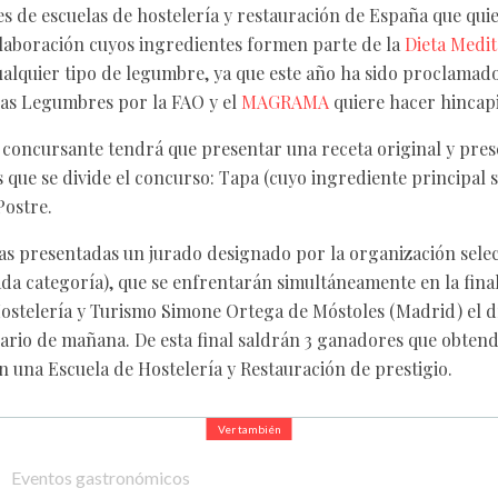
es de escuelas de hostelería y restauración de España que qui
laboración cuyos ingredientes formen parte de la
Dieta Medi
alquier tipo de legumbre, ya que este año ha sido proclamado
las Legumbres por la FAO y el
MAGRAMA
quiere hacer hincapi
l concursante tendrá que presentar una receta original y pres
s que se divide el concurso: Tapa (cuyo ingrediente principal 
Postre.
tas presentadas un jurado designado por la organización sele
cada categoría), que se enfrentarán simultáneamente en la fina
Hostelería y Turismo Simone Ortega de Móstoles (Madrid) el dí
ario de mañana. De esta final saldrán 3 ganadores que obte
n una Escuela de Hostelería y Restauración de prestigio.
Ver también
Eventos gastronómicos