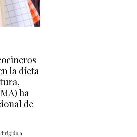
cocineros
n la dieta
tura,
AMA) ha
ional de
dirigido a