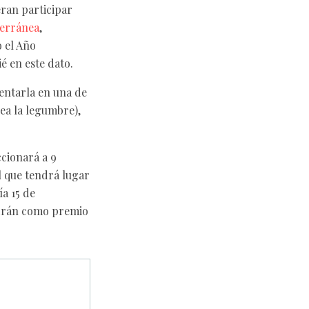
eran participar
terránea
,
 el Año
é en este dato.
entarla en una de
sea la legumbre),
ccionará a 9
l que tendrá lugar
a 15 de
ndrán como premio