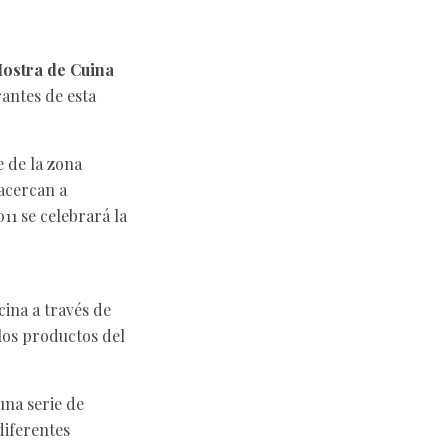
ostra de Cuina
rantes de esta
 de la zona
 acercan a
011 se celebrará la
cina a través de
los productos del
una serie de
iferentes