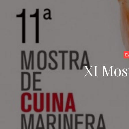
E
XI Mos