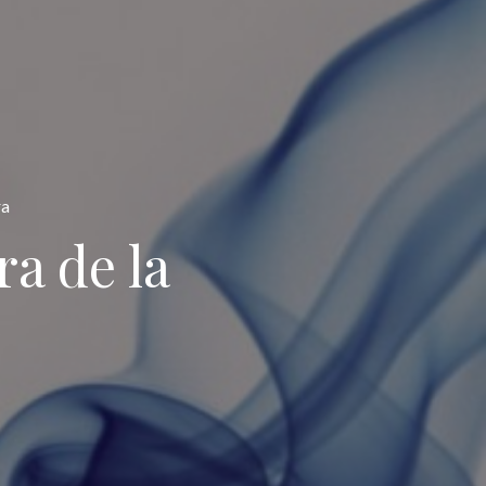
ra
a de la