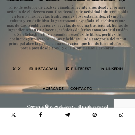
El 10 de octubre de 2026 se cumplirán veinte años desde el primer
artículo de eladerezo.com. Dos décadas de actividad ininterrumpida
en torno a las recetas tradicionales, los restaurantes, el vino, la
cultura y, en definitiva, la gastronomía española. El archivo reúne
más de 5.000 publicaciones: recetas de cocina tradicional, fichas de
ingredientes en La Alacena, crónicas de ferias como Madrid Fusión
o San Sebastián Gastronomika, reseñas de libros, perfiles de
cocineros y notas sobre vinos y bebidas. Cada categoría del menú
principal abre la puerta a una colección que ha ido tomando forma
post a post desde 2006, y que te animamos a explorar.
X
INSTAGRAM
PINTEREST
LINKEDIN
ACERCA DE
CONTACTO
Copyright
2006 eladerezo, all rights reserved