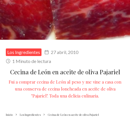
Los Ingredientes
27 abril, 2010
1 Minuto de lectura
Cecina de León en aceite de oliva Pajariel
Fui a comprar cecina de León al peso y me vine a casa con
una conserva de cecina loncheada en aceite de oliva
"Pajariel". Toda una delicia culinaria.
Inicio
Los Ingredientes
Cecina de León en aceite de oliva Pajariel