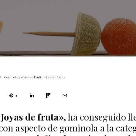
Gominolas exclusivas: Frutier «Joyas de fruta»
2
«Joyas de fruta»,
ha conseguido ll
con aspecto de gominola a la cate