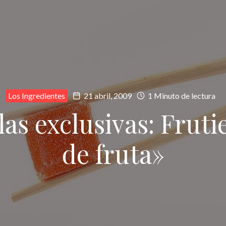
Los Ingredientes
21 abril, 2009
1 Minuto de lectura
s exclusivas: Fruti
de fruta»