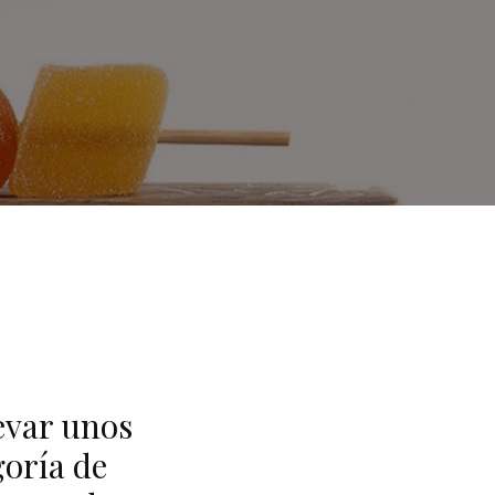
evar unos
goría de