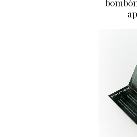
bombón.
ap