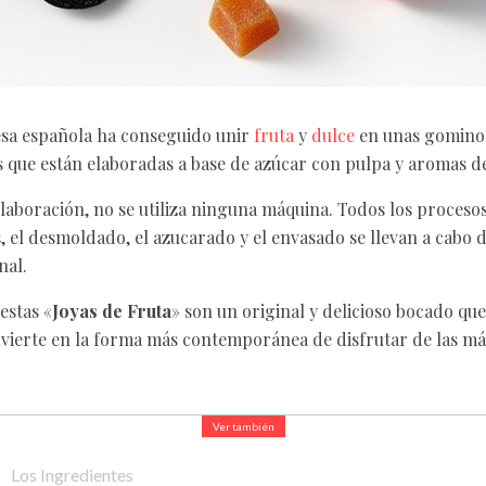
sa española ha conseguido unir
fruta
y
dulce
en unas gominol
s que están elaboradas a base de azúcar con pulpa y aromas de
aboración, no se utiliza ninguna máquina. Todos los procesos,
, el desmoldado, el azucarado y el envasado se llevan a cabo
nal.
estas «
Joyas de Fruta
» son un original y delicioso bocado qu
nvierte en la forma más contemporánea de disfrutar de las má
Ver también
Los Ingredientes