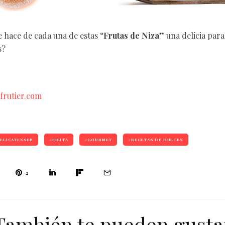
e hace de cada una de estas “
Frutas de Niza
” una delicia para 
s?
frutier.com
ELICATESSEN
FRUTA
GOURMET
RECETAS DE DULCES
2
También te pueden gusta