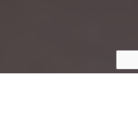
129
Rollitos rellenos de jamón con queso
Inicio
Recetas de Cocina
Rollitos rellenos de jamón con queso en pasta filo