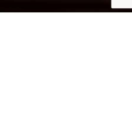
Inicio
Salud y Bienestar
El aceite de oliva virgen extra es de categoría superior
Compartir
Con éste encabezado el
Ministerio de
Agricultura
ha inaugurado una campaña
para dar a conocer al público en general los