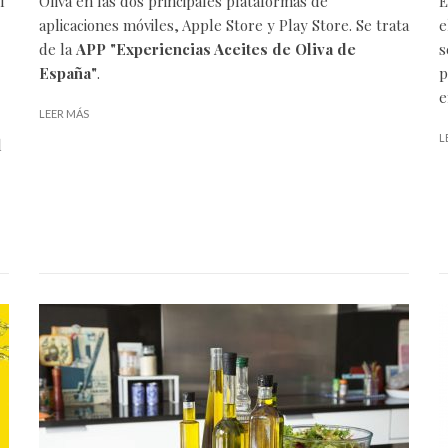
l
Oliva
en las dos principales plataformas de
E
aplicaciones móviles,
Apple Store
y
Play Store
. Se trata
e
de la
APP "Experiencias Aceites de Oliva de
s
España"
.
p
e
LEER MÁS
L
l