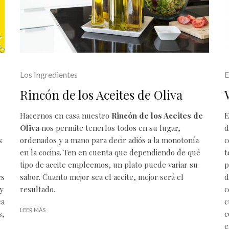
Los Ingredientes
E
Rincón de los Aceites de Oliva
Hacernos en casa nuestro
Rincón de los Aceites de
E
Oliva
nos permite tenerlos todos en su lugar,
d
s
ordenados y a mano para decir adiós a la monotonía
c
en la cocina. Ten en cuenta que dependiendo de qué
t
tipo de aceite empleemos, un plato puede variar su
p
es
sabor. Cuanto mejor sea el
aceite
, mejor será el
d
 y
resultado.
c
ca
c
LEER MÁS
s,
c
e