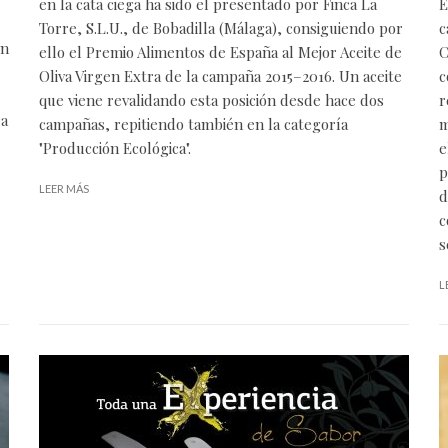
en la cata ciega ha sido el presentado por Finca La
E
Torre, S.L.U., de Bobadilla (Málaga), consiguiendo por
c
én
ello el Premio Alimentos de España al Mejor Aceite de
C
Oliva Virgen Extra de la campaña 2015–2016. Un aceite
c
que viene revalidando esta posición desde hace dos
r
ra
campañas, repitiendo también en la categoría
m
"Producción Ecológica".
e
p
LEER MÁS
d
c
s
L