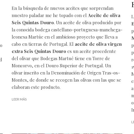
En la búsqueda de nuevos aceites que sorprendan
nuestro paladar me he topado con el
Aceite de oliva
L
Seis Quintas Douro
. Un aceite de oliva producido por
E
la conocida bodega castellano-portuguesa-manchega-
p
leonesa Martúe en el ambicioso proyecto que lleva a
M
cabo en tierras de Portugal. El
aceite de oliva virgen
do
p
extra Seis Quintas Douro
es un aceite procedente
p
del olivar que
Bodegas Martué
tiene en Torre de
id
r
Moncorvo, en el Douro Superior de Portugal. Un
1
olivar inscrito en la Denominación de Origen Tras-os-
M
Montes, de donde se recogen las olivas con las que se
e
elaboran este producto.
a
m
LEER MÁS
o
I
L