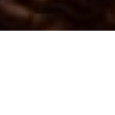
Inicio
Salud y Bienestar
Nueces buenas para la salud, reducen el colesterol
Compartir