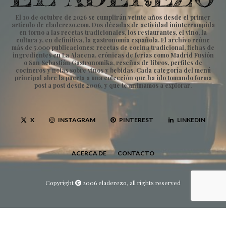
El 10 de octubre de 2026 se cumplirán veinte años desde el primer
artículo de eladerezo.com. Dos décadas de actividad ininterrumpida
en torno a las recetas tradicionales, los restaurantes, el vino, la
cultura y, en definitiva, la gastronomía española. El archivo reúne
más de 5.000 publicaciones: recetas de cocina tradicional, fichas de
ingredientes en La Alacena, crónicas de ferias como Madrid Fusión
o San Sebastián Gastronomika, reseñas de libros, perfiles de
cocineros y notas sobre vinos y bebidas. Cada categoría del menú
principal abre la puerta a una colección que ha ido tomando forma
post a post desde 2006, y que te animamos a explorar.
X
INSTAGRAM
PINTEREST
LINKEDIN
ACERCA DE
CONTACTO
Copyright
2006 eladerezo, all rights reserved