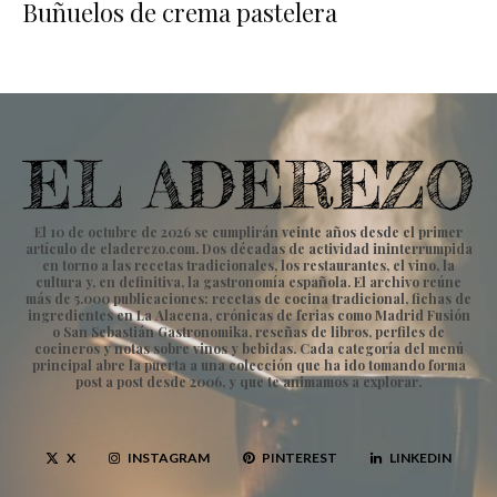
Buñuelos de crema pastelera
El 10 de octubre de 2026 se cumplirán veinte años desde el primer
artículo de eladerezo.com. Dos décadas de actividad ininterrumpida
en torno a las recetas tradicionales, los restaurantes, el vino, la
cultura y, en definitiva, la gastronomía española. El archivo reúne
más de 5.000 publicaciones: recetas de cocina tradicional, fichas de
ingredientes en La Alacena, crónicas de ferias como Madrid Fusión
o San Sebastián Gastronomika, reseñas de libros, perfiles de
cocineros y notas sobre vinos y bebidas. Cada categoría del menú
principal abre la puerta a una colección que ha ido tomando forma
post a post desde 2006, y que te animamos a explorar.
X
INSTAGRAM
PINTEREST
LINKEDIN