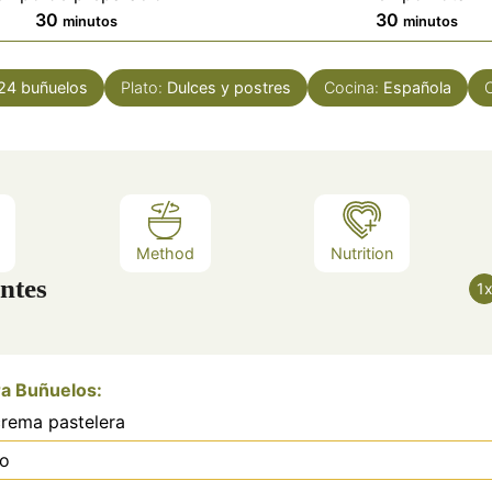
minutos
minutos
30
30
minutos
minutos
24
buñuelos
Plato:
Dulces y postres
Cocina:
Española
C
Method
Nutrition
ntes
1
a Buñuelos:
crema pastelera
o