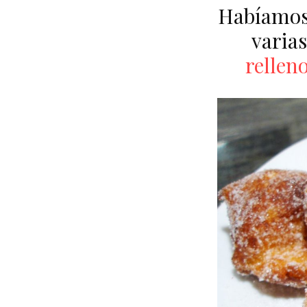
Habíamos
varia
rellen