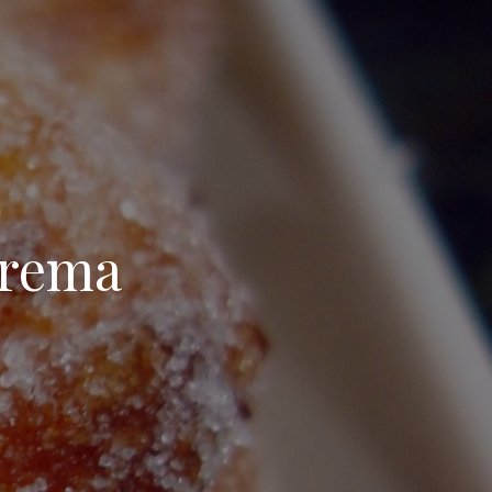
a
crema