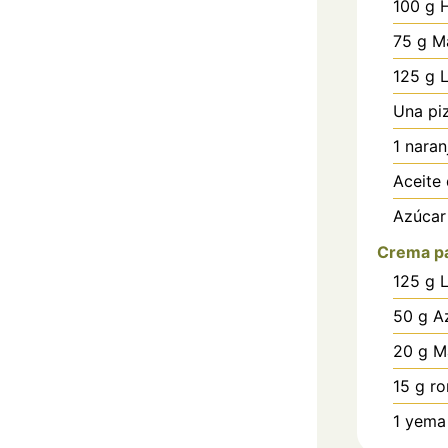
100
g
75
g
Ma
125
g
Una pi
1
naran
Aceite 
Azúcar
Crema pa
125
g
50
g
A
20
g
M
15
g
ro
1
yema