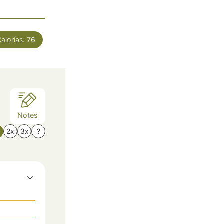
alorías:
76
Notes
x
2x
3x
?