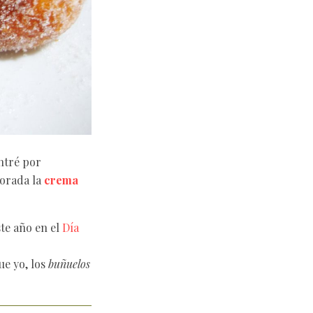
ntré por
porada la
crema
te año en el
Día
ue yo, los
buñuelos