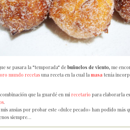
que se pasara la “temporada“ de
buñuelos de viento
, me enco
foro mundo recetas
una receta en la cual la
masa
tenía incor
 combinación que la guardé en mi
recetario
para elaborarla es
os
.
 mis ansias por probar este «dulce pecado» han podido más q
enos siempre…