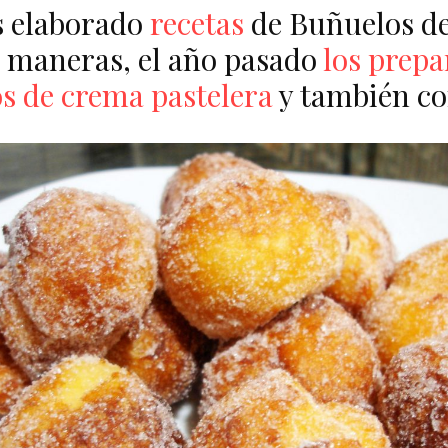
 elaborado
recetas
de Buñuelos de
s maneras, el año pasado
los prep
os de crema pastelera
y también co