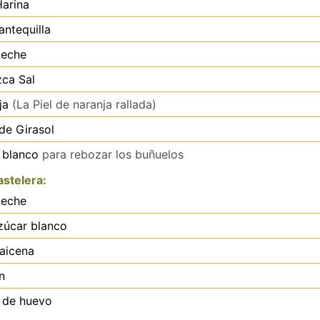
Harina
ntequilla
Leche
zca
Sal
ja
(La Piel de naranja rallada)
de Girasol
 blanco
para rebozar los buñuelos
stelera:
Leche
zúcar blanco
aicena
n
 de huevo