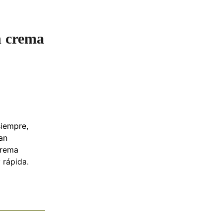
n crema
siempre,
an
crema
 rápida.