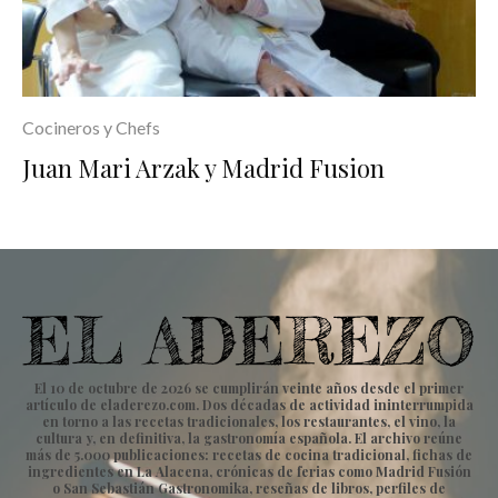
Cocineros y Chefs
Juan Mari Arzak y Madrid Fusion
El 10 de octubre de 2026 se cumplirán veinte años desde el primer
artículo de eladerezo.com. Dos décadas de actividad ininterrumpida
en torno a las recetas tradicionales, los restaurantes, el vino, la
cultura y, en definitiva, la gastronomía española. El archivo reúne
más de 5.000 publicaciones: recetas de cocina tradicional, fichas de
ingredientes en La Alacena, crónicas de ferias como Madrid Fusión
o San Sebastián Gastronomika, reseñas de libros, perfiles de