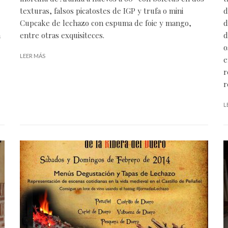
texturas, falsos picatostes de IGP y trufa o mini
d
Cupcake de lechazo con espuma de foie y mango,
d
a
entre otras exquisiteces.
d
o
LEER MÁS
e
r
r
L