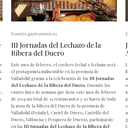
Eventos gastronómicos
E
e
III Jornadas del Lechazo de la
Ribera del Duero
de
Este mes de febrero, el
cordero lechal o lechazo
será
L
s
el protagonista indiscutible en la provincia de
n
Valladolid gracias a la celebración de las
III Jornadas
a
del Lechazo de la Ribera del Duero
. Durante los
s
e,
cuatro fines de semana que tiene este mes de febrero
z
s
.
de 2014 un total de 11 restaurantes y 10 bares de toda
p
la zona de la
Ribera del Duero
de la provincia de
c
Valladolid (Peñafiel, Curiel de Duero, Castrillo del
a
,
Duero, Valbuena y Pesquera de Duero), participarán
g
en las
III Jornadas del Lechazo de la Ribera del
L