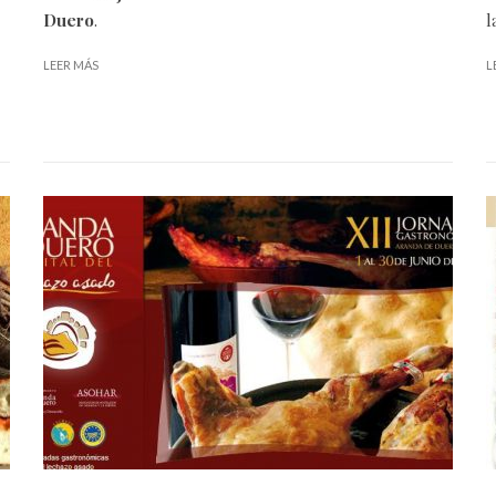
Duero
.
l
LEER MÁS
L