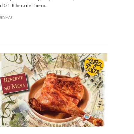
a
D.O. Ribera de Duero
.
EER MÁS