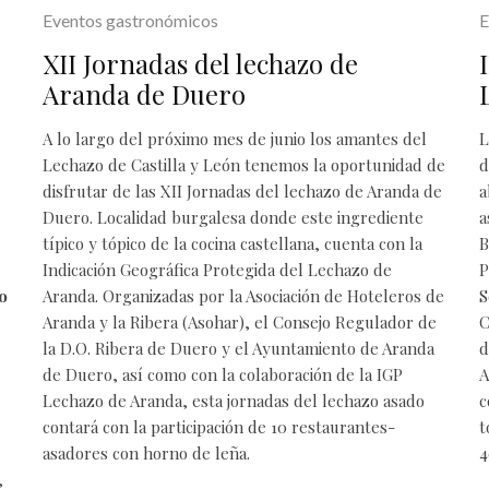
Eventos gastronómicos
E
XII Jornadas del lechazo de
Aranda de Duero
A lo largo del próximo mes de junio los amantes del
L
Lechazo de Castilla y León
tenemos la oportunidad de
d
disfrutar de las XII Jornadas del lechazo de Aranda de
a
Duero. Localidad burgalesa donde este ingrediente
a
típico y tópico de la cocina castellana, cuenta con la
B
Indicación Geográfica Protegida del Lechazo de
P
o
Aranda. Organizadas por la Asociación de Hoteleros de
S
Aranda y la Ribera (Asohar), el Consejo Regulador de
C
la D.O. Ribera de Duero y el Ayuntamiento de Aranda
d
de Duero, así como con la colaboración de la IGP
A
Lechazo de Aranda, esta jornadas del lechazo asado
c
contará con la participación de 10
restaurantes-
t
asadores
con horno de leña.
4
,