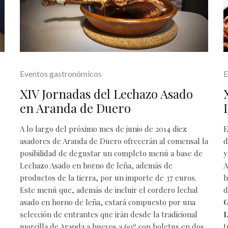
Eventos gastronómicos
E
XIV Jornadas del Lechazo Asado
en Aranda de Duero
A lo largo del próximo mes de junio de 2014 diez
E
asadores de Aranda de Duero ofrecerán al comensal la
d
posibilidad de degustar un completo menú a base de
y
Lechazo Asado en horno de leña
, además de
A
productos de la tierra, por un importe de 37 euros.
h
Este menú que, además de incluir el cordero lechal
d
asado en horno de leña, estará compuesto por una
G
selección de entrantes que irán desde la tradicional
morcilla de Aranda a huevos a 60º con boletus en dos
t