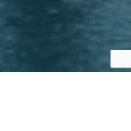
Hotel Princesa Yaiza - Lanzarote
Inicio
Turismo Gastronomico
Hotel Princesa Yaiza, un resort para soñar en Lanzarote