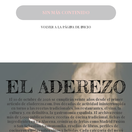
SIN MÁS CONTENIDO
VOLVER A LA PÁGINA DE INICIO
El 10 de octubre de 2026 se cumplirán veinte años desde el primer
artículo de eladerezo.com. Dos décadas de actividad ininterrumpida
en torno a las recetas tradicionales, los restaurantes, el vino, la
cultura y, en definitiva, la gastronomía española. El archivo reúne
más de 5.000 publicaciones: recetas de cocina tradicional, fichas de
ingredientes en La Alacena, crónicas de ferias como Madrid Fusión
o San Sebastián Gastronomika, reseñas de libros, perfiles de
cocineros y notas sobre vinos y bebidas. Cada categoría del menú